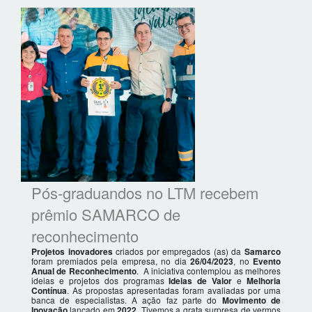
Pós-graduandos no LTM recebem
prêmio SAMARCO de
reconhecimento
Projetos inovadores
criados por empregados (as) da
Samarco
foram premiados pela empresa, no dia
26/04/2023
, no
Evento
Anual de Reconhecimento
. A iniciativa contemplou as melhores
ideias e projetos dos programas
Ideias de Valor
e
Melhoria
Contínua
. As propostas apresentadas foram avaliadas por uma
banca de especialistas. A ação faz parte do
Movimento de
Inovação
lançado em
2022
. Tivemos a grata surpresa de vermos