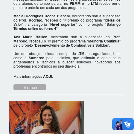
dois alunos de tempo parcial no
PEMM
e no
LTM
receberem o
primeiro prêmio em cada um dos programas!
Maciel Rodrigues Rocha Bianchi
, doutorando sob a supervisão
do
Prof. Rodrigo
, recebeu o 1º prêmio do programa “
Ideias de
Valor
” na categoria “
Nível superior
” com o projeto “
Balanço
Térmico online do forno 4
”.
Ana Maria Baillon
, mestranda sob a supervisão do
Prof.
Marcelo
, recebeu o 1º prêmio do programa “
Melhoria Contínua
”
pelo projeto “
Desenvolvimento de Combustíveis Sólidos
”.
Um forte abraço de toda a equipe do
LTM
aos agraciados, bem
como à
Samarco
pela iniciativa, que estimula e apoia seus
engenheiros e técnicos a buscar soluções inovadoras aos
problemas encontrados no seu dia-a-dia.
Mais informações
AQUI
.
leia mais