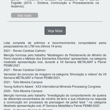
Fogiatto (2015 – Diretora, Cominuição e Processamento na
Ausenco).
leia mais
Veja Mais
Lista completa de prêmios e reconhecimentos conquistados pelos
pesquisadores do LTM nos últimos 19 anos.
2021 - Renan Cardoso Calmon
Menção honrosa pelo trabalho “Modelagem do Pelotamento de Minério de
Ferro Usando o Método dos Elementos Discretos” apresentado, na categoria
mestrado apresentação oral, durante a VII Semana METALMAT e Painel
PEMM 2021
2021 - Renan Cardoso Calmon
Vencedor do concurso de imagens na categoria 'Simulação e vídeos" da VII
Semana METALMAT e Painel PEMM 2021.
2021 - Túlio Moreira Campos
Young Author's Award - XXX International Minerals Processing Congress
2020 - Túlio Moreira Campos
Menção honrosa pelo trabalho "Investigação do comportamento de quebra
de diferentes concentrados de minério de ferro e sua influência na resposta
a cominuição em processos de prensagem de pellet feed " na categoria
Mestrado apresentação oral. 6ª Semana MetalMat e Painel PEMM 2020
2020 - Guilherme Pereira de Oliveira