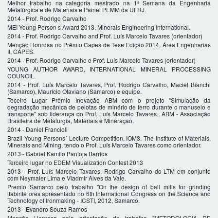
Melhor trabalho na categoria mestrado na 1ª Semana da Engenharia
Metalúrgica e de Materiais e Painel PEMM da UFRJ.
2014 - Prof. Rodrigo Carvalho
MEI Young Person s Award 2013, Minerals Engineering International.
2014 - Prof. Rodrigo Carvalho and Prof. Luís Marcelo Tavares (orientador)
Menção Honrosa no Prêmio Capes de Tese Edição 2014, Área Engenharias
II, CAPES.
2014 - Prof. Rodrigo Carvalho e Prof. Luís Marcelo Tavares (orientador)
YOUNG AUTHOR AWARD, INTERNATIONAL MINERAL PROCESSING
COUNCIL.
2014 - Prof. Luís Marcelo Tavares, Prof. Rodrigo Carvalho, Maciel Bianchi
(Samarco), Maurício Otaviano (Samarco) e equipe.
Teceiro Lugar Prêmio Inovação ABM com o projeto "Simulação da
degradação mecânica de pelotas de minério de ferro durante o manuseio e
transporte" sob liderança do Prof. Luís Marcelo Tavares., ABM - Associação
Brasileira de Metalurgia, Materiais e Mineração.
2014 - Daniel Francioli
Brazil Young Persons´ Lecture Competition, IOM3, The Institute of Materials,
Minerais and Mining, tendo o Prof. Luís Marcelo Tavares como orientador.
2013 - Gabriel Kamilo Pantoja Barrios
Terceiro lugar no EDEM Visualization Contest 2013
2013 - Prof. Luís Marcelo Tavares, Rodrigo Carvalho do LTM em conjunto
com Neymaier Lima e Vladmir Alves da Vale.
Premio Samarco pelo trabalho "On the design of ball mills for grinding
itabirite ores apresentado no 6th International Congress on the Science and
Technology of Ironmaking - ICSTI, 2012, Samarco.
2013 - Evandro Souza Ramos
Menção Honrosa pela orientação do trabalho "METODOLOGIA DE