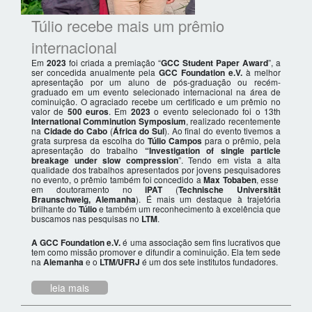
Túlio recebe mais um prêmio
internacional
Em
2023
foi criada a premiação “
GCC Student Paper Award
”, a
ser concedida anualmente pela
GCC Foundation e.V.
à melhor
apresentação por um aluno de pós-graduação ou recém-
graduado em um evento selecionado internacional na área de
cominuição. O agraciado recebe um certificado e um prêmio no
valor de
500 euros
. Em
2023
o evento selecionado foi o 13th
International Comminution Symposium
, realizado recentemente
na
Cidade do Cabo
(
África do Sul
). Ao final do evento tivemos a
grata surpresa da escolha do
Túlio Campos
para o prêmio, pela
apresentação do trabalho
“Investigation of single particle
breakage under slow compression
”. Tendo em vista a alta
qualidade dos trabalhos apresentados por jovens pesquisadores
no evento, o prêmio também foi concedido a
Max Tobaben
, esse
em doutoramento no
iPAT
(
Technische Universität
Braunschweig, Alemanha
). É mais um destaque à trajetória
brilhante do
Túlio
e também um reconhecimento à excelência que
buscamos nas pesquisas no
LTM
.
A GCC Foundation e.V.
é uma associação sem fins lucrativos que
tem como missão promover e difundir a cominuição. Ela tem sede
na
Alemanha
e o
LTM/UFRJ
é um dos sete institutos fundadores.
leia mais