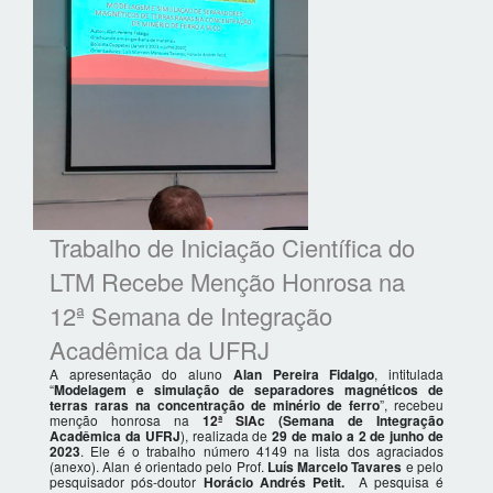
Trabalho de Iniciação Científica do
LTM Recebe Menção Honrosa na
12ª Semana de Integração
Acadêmica da UFRJ
A apresentação do aluno
Alan Pereira Fidalgo
, intitulada
“
Modelagem e simulação de separadores magnéticos de
terras raras na concentração de minério de ferro
”, recebeu
menção honrosa na
12ª SIAc
(Semana de Integração
Acadêmica da UFRJ
), realizada de
29 de maio a 2 de junho de
2023
. Ele é o trabalho número 4149 na lista dos agraciados
(anexo). Alan é orientado pelo Prof.
Luís Marcelo Tavares
e pelo
pesquisador pós-doutor
Horácio Andrés Petit.
A pesquisa é