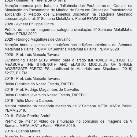
Menção honrosa pelo trabalho "Influência dos Parâmetros de Contato na
Simulação do Escoamento de Minério de Ferro em Chutes de Transferência
aplicando o Método dos Elementos Discretos" na categoria Mestrado
apresentação oral. 6ª Semana MetalMat e Painel PEMM 2020
2020 - Avneer Philippe Cintra
Prêmio de melhor imagem na categoria simulação. 6ª Semana MetalMat e
Painel PEMM 2020
2020 - Rodrigo Magalhães de Carvalho
Menção honrosa pelas contribuições nas edições anteriores da Semana
MetalMat e Painel PEMM. 6ª Semana MetalMat e Painel PEMM 2020
2020 - Prof. Luís Marcelo Tavares
Outstanding Paper 2019 Award para o artigo IMPROVED METHOD TO
MEASURE THE STRENGTH AND ELASTIC MODULUS OF SINGLE
AGGREGATE PARTICLES, published in Materials and Structures (2019)
52:77, RILEM.
2019 - Prof. Luís Marcelo Tavares
Bolsa Cientista do Nosso Estado, FAPERJ.
2019 - Prof. Rodrigo Magalhães de Carvalho
Bolsa Cientista jovem do Nosso Estado, FAPERJ.
2019 - Túlio Moreira Campos
Melhor trabalho na categoria mestrado na V Semana METALMAT e Painel
PEMM 2019.
2019 - Flávio Pereira André
Prêmio de melhor vídeo de simulação no concurso de imagens da V
Semana METALMAT e Painel PEMM 2019.
2019 - Luanna Moura
Menção honrosa na categoria mestrado por trabalho apresentado na V