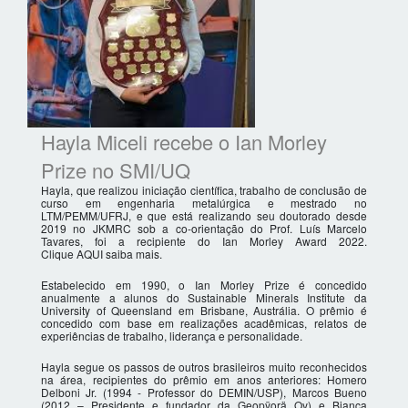
Hayla Miceli recebe o Ian Morley
Prize no SMI/UQ
Hayla, que realizou iniciação científica, trabalho de conclusão de
curso em engenharia metalúrgica e mestrado no
LTM/PEMM/UFRJ, e que está realizando seu doutorado desde
2019 no JKMRC sob a co-orientação do Prof. Luís Marcelo
Tavares, foi a recipiente do Ian Morley Award 2022.
Clique AQUI saiba mais.
Estabelecido em 1990, o Ian Morley Prize é concedido
anualmente a alunos do Sustainable Minerals Institute da
University of Queensland em Brisbane, Austrália. O prêmio é
concedido com base em realizações acadêmicas, relatos de
experiências de trabalho, liderança e personalidade.
Hayla segue os passos de outros brasileiros muito reconhecidos
na área, recipientes do prêmio em anos anteriores: Homero
Delboni Jr. (1994 - Professor do DEMIN/USP), Marcos Bueno
(2012 – Presidente e fundador da Geopÿorä Oy) e Bianca