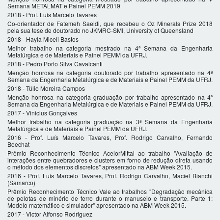
Semana METALMAT e Painel PEMM 2019
2018 - Prof. Luís Marcelo Tavares
Co-orientador de Fatemeh Saeidi, que recebeu o Oz Minerals Prize 2018
pela sua tese de doutorado no JKMRC-SMI, University of Queensland
2018 - Hayla Miceli Bastos
Melhor trabalho na categoria mestrado na 4ª Semana da Engenharia
Metalúrgica e de Materiais e Painel PEMM da UFRJ.
2018 - Pedro Porto Silva Cavalcanti
Menção honrosa na categoria doutorado por trabalho apresentado na 4ª
Semana da Engenharia Metalúrgica e de Materiais e Painel PEMM da UFRJ.
2018 - Túlio Moreira Campos
Menção honrosa na categoria graduação por trabalho apresentado na 4ª
Semana da Engenharia Metalúrgica e de Materiais e Painel PEMM da UFRJ.
2017 - Vinicius Gonçalves
Melhor trabalho na categoria graduação na 3ª Semana da Engenharia
Metalúrgica e de Materiais e Painel PEMM da UFRJ.
2016 - Prof. Luís Marcelo Tavares, Prof. Rodrigo Carvalho, Fernando
Boechat
Prêmio Reconhecimento Técnico AcelorMittal ao trabalho "Avaliação de
interações entre quebradores e clusters em forno de redução direta usando
o método dos elementos discretos" apresentado na ABM Week 2015.
2016 - Prof. Luís Marcelo Tavares, Prof. Rodrigo Carvalho, Maciel Bianchi
(Samarco)
Prêmio Reconhecimento Técnico Vale ao trabalhos "Degradação mecânica
de pelotas de minério de ferro durante o manuseio e transporte. Parte 1:
Modelo matemático e simulador" apresentado na ABM Week 2015.
2017 - Victor Alfonso Rodriguez