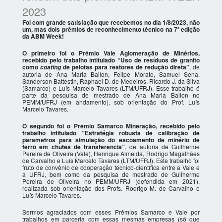
2023
Foi com grande satisfação que recebemos no dia 1/8/2023, não
um, mas dois prêmios de reconhecimento técnico na 7ª edição
da ABM Week!
O primeiro foi o Prêmio Vale Aglomeração de Minérios,
recebido pelo trabalho intitulado “Uso de resíduos de granito
como
de pelotas para reatores de redução direta”
, de
coating
autoria de Ana Maria Bailon, Felipe Morato, Samuel Sena,
Sanderson Battestin, Raphael D. de Medeiros, Ricardo J. da Silva
(Samarco) e Luís Marcelo Tavares (LTM/UFRJ). Esse trabalho é
parte da pesquisa de mestrado de Ana Maria Bailon no
PEMM/UFRJ (em andamento), sob orientação do Prof. Luís
Marcelo Tavares.
O segundo foi o Prêmio Samarco Mineração, recebido pelo
trabalho intitulado “Estratégia robusta de calibração de
parâmetros para simulação do escoamento de minério de
ferro em chutes de transferência”
, de autoria de Guilherme
Pereira de Oliveira (Vale), Henrique Almeida, Rodrigo Magalhães
de Carvalho e Luís Marcelo Tavares (LTM/UFRJ). Este trabalho foi
fruto de convênio de cooperação técnico-científica entre a Vale e
a UFRJ, bem como da pesquisa de mestrado de Guilherme
Pereira de Oliveira no PEMM/UFRJ (defendida em 2021),
realizada sob orientação dos Profs. Rodrigo M. de Carvalho e
Luís Marcelo Tavares.
Sermos agraciados com esses Prêmios Samarco e Vale por
trabalhos em parceria com essas mesmas empresas (só que