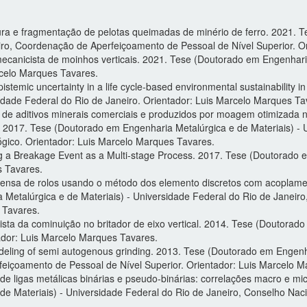
ura e fragmentação de pelotas queimadas de minério de ferro. 2021. 
eiro, Coordenação de Aperfeiçoamento de Pessoal de Nível Superior. O
canicista de moinhos verticais. 2021. Tese (Doutorado em Engenharia
rcelo Marques Tavares.
stemic uncertainty in a life cycle-based environmental sustainability 
sidade Federal do Rio de Janeiro. Orientador: Luis Marcelo Marques Ta
ão de aditivos minerais comerciais e produzidos por moagem otimizad
 2017. Tese (Doutorado em Engenharia Metalúrgica e de Materiais) - 
ógico. Orientador: Luis Marcelo Marques Tavares.
 a Breakage Event as a Multi-stage Process. 2017. Tese (Doutorado e
s Tavares.
rensa de rolos usando o método dos elemento discretos com acoplamen
 Metalúrgica e de Materiais) - Universidade Federal do Rio de Janeiro
 Tavares.
 da cominuição no britador de eixo vertical. 2014. Tese (Doutorado 
tador: Luis Marcelo Marques Tavares.
eling of semi autogenous grinding. 2013. Tese (Doutorado em Engenha
feiçoamento de Pessoal de Nível Superior. Orientador: Luis Marcelo M
de ligas metálicas binárias e pseudo-binárias: correlações macro e m
de Materiais) - Universidade Federal do Rio de Janeiro, Conselho Naci