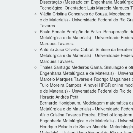
Dissertação (Mestrado em Engenharia Metalúrgica
Tecnológico. Orientador: Luis Marcelo Marques T
Vládia Cristina Gonçalves de Souza. Modelagem 
e de Materiais) - Universidade Federal do Rio G
Tavares.
Paulo Renato Perdigão de Paiva. Recuperação do z
Metalúrgica e de Materiais) - Universidade Feder
Marques Tavares.
Antônio José Oliveira Cabral. Síntese da hexafer
Metalúrgica e de Materiais) - Universidade Fede
Marques Tavares.
Thales Santiago Medeiros Gama. Simulação e ot
Engenharia Metalúrgica e de Materiais) - Univers
Marcelo Marques Tavares e Rodrigo Magalhães 
Tulio Moreira Campos. A novel HPGR online model
e de Materiais) - Universidade Federal do Rio d
Horacio Andrés Petit.
Bernardo Honigbaum. Modelagem matemática da d
Metalúrgica e de Materiais) - Universidade Feder
Aline Cristina Tavares Pereira. Effect of long-te
Engenharia Metalúrgica e de Materiais) - Univer
Henrique Peixoto de Souza Almeida. Metodologia
Materiais) - Universidade Federal do Rio de Jan