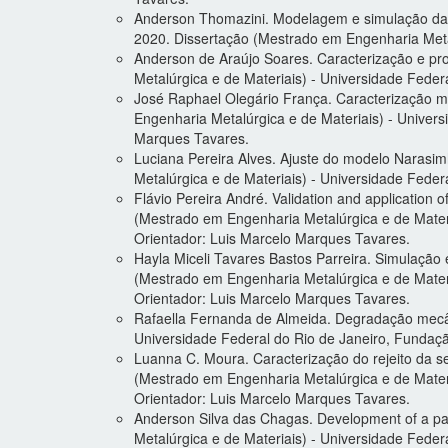
Anderson Thomazini. Modelagem e simulação da d
2020. Dissertação (Mestrado em Engenharia Metal
Anderson de Araújo Soares. Caracterização e pr
Metalúrgica e de Materiais) - Universidade Feder
José Raphael Olegário França. Caracterização mi
Engenharia Metalúrgica e de Materiais) - Univer
Marques Tavares.
Luciana Pereira Alves. Ajuste do modelo Narasim
Metalúrgica e de Materiais) - Universidade Feder
Flávio Pereira André. Validation and application
(Mestrado em Engenharia Metalúrgica e de Materi
Orientador: Luis Marcelo Marques Tavares.
Hayla Miceli Tavares Bastos Parreira. Simulação
(Mestrado em Engenharia Metalúrgica e de Mater
Orientador: Luis Marcelo Marques Tavares.
Rafaella Fernanda de Almeida. Degradação mecâni
Universidade Federal do Rio de Janeiro, Fundaç
Luanna C. Moura. Caracterização do rejeito da s
(Mestrado em Engenharia Metalúrgica e de Materi
Orientador: Luis Marcelo Marques Tavares.
Anderson Silva das Chagas. Development of a par
Metalúrgica e de Materiais) - Universidade Feder