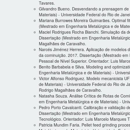
Tavares.
Gilvandro Bueno. Desvendando a prensagem de pe
Materiais) - Universidade Federal do Rio de Jane
Mariana Burrowes Moreira Guimarães. Optimal fitti
(Mestrado em Engenharia Metalúrgica e de Materi
Maciel Rodrigues Rocha Bianchi. Simulação da de
Dissertação (Mestrado em Engenharia Metalúrgica
Magalhães de Caravalho.
Narcés Jiménez Herrera. Aplicação de modelos d
da cominuição. 2017. Dissertação (Mestrado em 
Pessoal de Nível Superior. Orientador: Luis Mar
Benito Barbabela e Silva. Modeling and optimizati
Engenharia Metalúrgica e de Materiais) - Univer
Victor Alfonso Rodriguez. Modelo mecanicista U
de Materiais) - Universidade Federal do Rio de 
Rodrigo Magalhães de Caravalho.
Natasha Souza. Análise Crítica de Rotas de Comi
em Engenharia Metalúrgica e de Materiais) - Uni
Pedro Porto Cavalcanti. Calibração e validação 
Dissertação (Mestrado em Engenharia Metalúrgica
Tecnológico. Orientador: Luis Marcelo Marques T
Patricia Mundim Faria. Pellet feed grinding proc