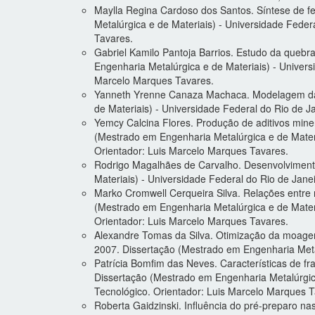
Maylla Regina Cardoso dos Santos. Síntese de fer
Metalúrgica e de Materiais) - Universidade Feder
Tavares.
Gabriel Kamilo Pantoja Barrios. Estudo da quebr
Engenharia Metalúrgica e de Materiais) - Univers
Marcelo Marques Tavares.
Yanneth Yrenne Canaza Machaca. Modelagem da cl
de Materiais) - Universidade Federal do Rio de 
Yemcy Calcina Flores. Produção de aditivos mine
(Mestrado em Engenharia Metalúrgica e de Materi
Orientador: Luis Marcelo Marques Tavares.
Rodrigo Magalhães de Carvalho. Desenvolviment
Materiais) - Universidade Federal do Rio de Jan
Marko Cromwell Cerqueira Silva. Relações entre m
(Mestrado em Engenharia Metalúrgica e de Materi
Orientador: Luis Marcelo Marques Tavares.
Alexandre Tomas da Silva. Otimização da moagem
2007. Dissertação (Mestrado em Engenharia Metal
Patrícia Bomfim das Neves. Características de f
Dissertação (Mestrado em Engenharia Metalúrgica
Tecnológico. Orientador: Luis Marcelo Marques T
Roberta Gaidzinski. Influência do pré-preparo nas