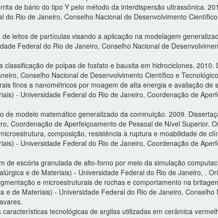
rita de bário do tipo Y pelo método da interdispersão ultrassônica. 
al do Rio de Janeiro, Conselho Nacional de Desenvolvimento Científic
a de leitos de partículas visando a aplicação na modelagem generaliz
idade Federal do Rio de Janeiro, Conselho Nacional de Desenvolvimento
assificação de polpas de fosfato e bauxita em hidrociclones. 2010.
Janeiro, Conselho Nacional de Desenvolvimento Científico e Tecnológic
rais finos a nanométricos por moagem de alta energia e avaliação de s
ais) - Universidade Federal do Rio de Janeiro, Coordenação de Aperf
o de modelo matemático generalizado da cominuição. 2009. Dissertaç
eiro, Coordenação de Aperfeiçoamento de Pessoal de Nível Superior. O
icroestrutura, composição, resistência à ruptura e moabilidade de cl
ais) - Universidade Federal do Rio de Janeiro, Coordenação de Aperf
 de escória granulada de alto-forno por meio da simulação computac
úrgica e de Materiais) - Universidade Federal do Rio de Janeiro, . O
ragmentação e microestruturais de rochas e comportamento na britage
 e de Materiais) - Universidade Federal do Rio de Janeiro, Conselho 
avares.
 características tecnológicas de argilas utilizadas em cerâmica vermelh