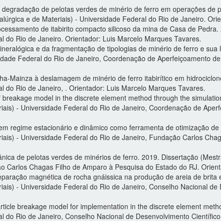
egradação de pelotas verdes de minério de ferro em operações de pe
úrgica e de Materiais) - Universidade Federal do Rio de Janeiro. Ori
ocessamento de itabirito compacto silicoso da mina de Casa de Pedra
al do Rio de Janeiro. Orientador: Luis Marcelo Marques Tavares.
neralógica e da fragmentação de tipologias de minério de ferro e sua
sidade Federal do Rio de Janeiro, Coordenação de Aperfeiçoamento de 
ha-Mainza à deslamagem de minério de ferro itabirítico em hidrocicl
al do Rio de Janeiro, . Orientador: Luis Marcelo Marques Tavares.
 of breakage model in the discrete element method through the simulat
ais) - Universidade Federal do Rio de Janeiro, Coordenação de Aperf
 em regime estacionário e dinâmico como ferramenta de otimização de
iais) - Universidade Federal do Rio de Janeiro, Fundação Carlos Cha
ca de pelotas verdes de minérios de ferro. 2019. Dissertação (Mestr
ão Carlos Chagas Filho de Amparo à Pesquisa do Estado do RJ. Orient
eparação magnética de rocha gnáissica na produção de areia de brita e
ais) - Universidade Federal do Rio de Janeiro, Conselho Nacional de 
ticle breakage model for implementation in the discrete element met
al do Rio de Janeiro, Conselho Nacional de Desenvolvimento Científic