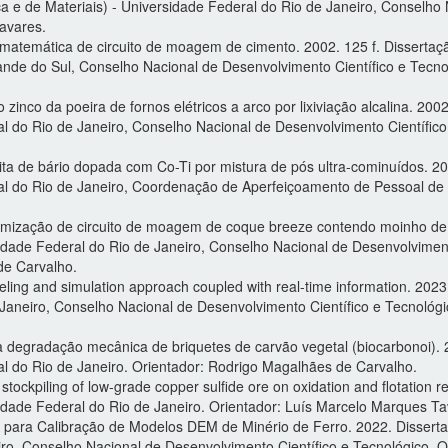
 e de Materiais) - Universidade Federal do Rio de Janeiro, Conselho 
avares.
matemática de circuito de moagem de cimento. 2002. 125 f. Disserta
rande do Sul, Conselho Nacional de Desenvolvimento Científico e Tecn
inco da poeira de fornos elétricos a arco por lixiviação alcalina. 20
al do Rio de Janeiro, Conselho Nacional de Desenvolvimento Científico
rita de bário dopada com Co-Ti por mistura de pós ultra-cominuídos. 
ral do Rio de Janeiro, Coordenação de Aperfeiçoamento de Pessoal de 
imização de circuito de moagem de coque breeze contendo moinho de 
idade Federal do Rio de Janeiro, Conselho Nacional de Desenvolviment
de Carvalho.
ing and simulation approach coupled with real-time information. 202
e Janeiro, Conselho Nacional de Desenvolvimento Científico e Tecnológ
egradação mecânica de briquetes de carvão vegetal (biocarbonoi). 
al do Rio de Janeiro. Orientador: Rodrigo Magalhães de Carvalho.
rm stockpiling of low-grade copper sulfide ore on oxidation and flotatio
sidade Federal do Rio de Janeiro. Orientador: Luís Marcelo Marques Ta
 para Calibração de Modelos DEM de Minério de Ferro. 2022. Dissert
eiro, Conselho Nacional de Desenvolvimento Científico e Tecnológico. 