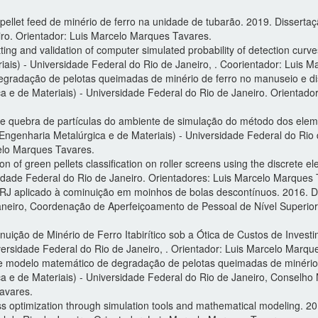
llet feed de minério de ferro na unidade de tubarão. 2019. Disserta
iro. Orientador: Luis Marcelo Marques Tavares.
ng and validation of computer simulated probability of detection curve
ais) - Universidade Federal do Rio de Janeiro, . Coorientador: Luis 
gradação de pelotas queimadas de minério de ferro no manuseio e dis
 e de Materiais) - Universidade Federal do Rio de Janeiro. Orientad
e quebra de partículas do ambiente de simulação do método dos elem
Engenharia Metalúrgica e de Materiais) - Universidade Federal do Ri
celo Marques Tavares.
on of green pellets classification on roller screens using the discret
sidade Federal do Rio de Janeiro. Orientadores: Luis Marcelo Marque
FRJ aplicado à cominuição em moinhos de bolas descontínuos. 2016. 
Janeiro, Coordenação de Aperfeiçoamento de Pessoal de Nível Superio
nuição de Minério de Ferro Itabirítico sob a Ótica de Custos de Inves
versidade Federal do Rio de Janeiro, . Orientador: Luis Marcelo Marqu
de modelo matemático de degradação de pelotas queimadas de minério 
 e de Materiais) - Universidade Federal do Rio de Janeiro, Conselho 
avares.
ess optimization through simulation tools and mathematical modeling.