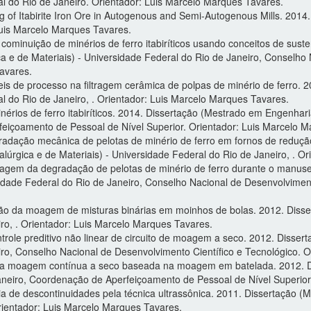
al do Rio de Janeiro. Orientador: Luis Marcelo Marques Tavares.
of Itabirite Iron Ore in Autogenous and Semi-Autogenous Mills. 2014.
Luis Marcelo Marques Tavares.
ominuição de minérios de ferro itabiríticos usando conceitos de susten
 e de Materiais) - Universidade Federal do Rio de Janeiro, Conselho 
avares.
veis de processo na filtragem cerâmica de polpas de minério de ferro
al do Rio de Janeiro, . Orientador: Luis Marcelo Marques Tavares.
rios de ferro itabiríticos. 2014. Dissertação (Mestrado em Engenharia
feiçoamento de Pessoal de Nível Superior. Orientador: Luis Marcelo M
radação mecânica de pelotas de minério de ferro em fornos de reduçã
úrgica e de Materiais) - Universidade Federal do Rio de Janeiro, . O
lagem da degradação de pelotas de minério de ferro durante o manuse
idade Federal do Rio de Janeiro, Conselho Nacional de Desenvolvimento
ão da moagem de misturas binárias em moinhos de bolas. 2012. Disse
iro, . Orientador: Luis Marcelo Marques Tavares.
role preditivo não linear de circuito de moagem a seco. 2012. Disse
iro, Conselho Nacional de Desenvolvimento Científico e Tecnológico. 
da moagem contínua a seco baseada na moagem em batelada. 2012. D
Janeiro, Coordenação de Aperfeiçoamento de Pessoal de Nível Superior
ia de descontinuidades pela técnica ultrassônica. 2011. Dissertação 
Orientador: Luis Marcelo Marques Tavares.