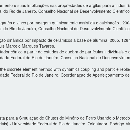
amento e suas implicações nas propriedades de argilas para a indúst
al do Rio de Janeiro, Conselho Nacional de Desenvolvimento Científic
anganês e zinco por moagem quimicamente assistida e calcinação . 20
al do Rio de Janeiro, Conselho Nacional de Desenvolvimento Científico
ão dinâmica por impacto de cerâmicos à base de alumina. 2005. 126 f
 Luis Marcelo Marques Tavares.
or cônico a partir de estudos de quebra de partículas individuais e 
idade Federal do Rio de Janeiro, Conselho Nacional de Desenvolvimento
 the discrete element method with dynamics coupling and particle re
sidade Federal do Rio de Janeiro, Coordenação de Aperfeiçoamento de 
usta para a Simulação de Chutes de Minério de Ferro Usando o Método
ais) - Universidade Federal do Rio de Janeiro. Orientador: Rodrigo 