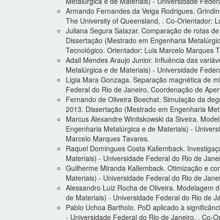
Metalúrgica e de Materiais) - Universidade Feder
Armando Fernandes da Veiga Rodrigues. Grinding 
The University of Queensland, . Co-Orientador: 
Juliana Segura Salazar. Comparação de rotas de c
Dissertação (Mestrado em Engenharia Metalúrgica
Tecnológico. Orientador: Luis Marcelo Marques T
Adail Mendes Araujo Junior. Influência das variá
Metalúrgica e de Materiais) - Universidade Feder
Ligia Mara Gonzaga. Separação magnética de miné
Federal do Rio de Janeiro, Coordenação de Aper
Fernando de Oliveira Boechat. Simulação da deg
2013. Dissertação (Mestrado em Engenharia Metal
Marcus Alexandre Winitskowski da Siveira. Mode
Engenharia Metalúrgica e de Materiais) - Univers
Marcelo Marques Tavares.
Raquel Domingues Costa Kallemback. Investigaç
Materiais) - Universidade Federal do Rio de Jane
Guilherme Miranda Kallemback. Otimização e cont
Materiais) - Universidade Federal do Rio de Jane
Alessandro Luiz Rocha de Oliveira. Modelagem 
de Materiais) - Universidade Federal do Rio de 
Pablo Uchoa Bartholo. PoD aplicado à significânc
- Universidade Federal do Rio de Janeiro, . Co-