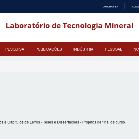
COMUNICA BR
ACESS
IR
PARA
Laboratório de Tecnologia Mineral
O
CONTEÚDO
PESQUISA
PUBLICAÇÕES
INDÚSTRIA
PESSOAL
NO
os e Capítulos de Livros
-
Teses e Dissertações
-
Projetos de final de curso