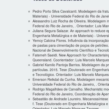
Pedro Porto Silva Cavalcanti. Modelagem da frat
Materiais) - Universidade Federal do Rio de Jan
Alessandro Luiz Rocha de Oliveira. Modelagem me
Federal do Rio de Janeiro, . Orientador: Luis Ma
Juliana Segura Salazar. An approach to reduce epi
Engenharia Metalúrgica e de Materiais) - Univer
Yemcy Calcina Flores. Influência da incorporaç
de pastas para cimentação de poços de petróleo.
Nacional de Desenvolvimento Científico e Tecnol
Fatemeh Saeidi. New Approach for Characterising
Queensland. Coorientador: Luis Marcelo Marque
Gabriel Kamilo Pantoja Barrios. Modelagem da p
partículas. 2015. Tese (Doutorado em Engenharia
e Tecnológico. Orientador: Luis Marcelo Marques
Emerson Reikdal da Cunha. Modelagem mecanicista
Universidade Federal do Rio de Janeiro, . Orien
Rodrigo Magalhães de Carvalho. Mechanistic mod
Federal do Rio de Janeiro, Coordenação de Aper
Sebastião de Andrade Loureiro. Mecanossíntese 
f. Tese (Doutorado em Engenharia Metalúrgica e 
Orientador: Luis Marcelo Marques Tavares.