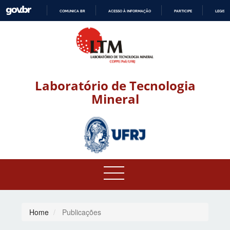
COMUNICA BR
ACESSO À INFORMAÇÃO
PARTICIPE
LEGISL
IR
PARA
O
CONTEÚDO
Laboratório de Tecnologia
Mineral
Home
Publicações