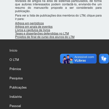
revisões de artigos na área de sistemas partículados, de forma
que autores interessados podem contactá-lo, enviando-lhe um
resumo do manuscrito proposto a ser considerado para
publicação.
Para ver a lista de publicações dos membros do LTM, clique para
ir para:
Artigos em periódicos
Artigos em anais de eventos
Livros e capítulos de livros
Teses e dissertações defendidas no LTM
Projetos de final de curso dos alunos do LTM
Início
O LTM
Prêmios
Pesquisa
Publicações
Indústria
Pessoal