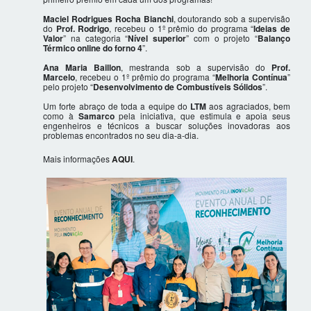
Maciel Rodrigues Rocha Bianchi
, doutorando sob a supervisão
do
Prof. Rodrigo
, recebeu o 1º prêmio do programa “
Ideias de
Valor
” na categoria “
Nível superior
” com o projeto “
Balanço
Térmico online do forno 4
”.
Ana Maria Baillon
, mestranda sob a supervisão do
Prof.
Marcelo
, recebeu o 1º prêmio do programa “
Melhoria Contínua
”
pelo projeto “
Desenvolvimento de Combustíveis Sólidos
”.
Um forte abraço de toda a equipe do
LTM
aos agraciados, bem
como à
Samarco
pela iniciativa, que estimula e apoia seus
engenheiros e técnicos a buscar soluções inovadoras aos
problemas encontrados no seu dia-a-dia.
Mais informações
AQUI
.