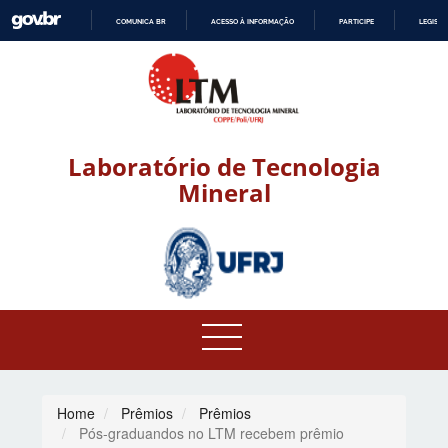
COMUNICA BR
ACESSO À INFORMAÇÃO
PARTICIPE
LEGISL
IR
PARA
O
CONTEÚDO
Laboratório de Tecnologia
Mineral
Home
Prêmios
Prêmios
Pós-graduandos no LTM recebem prêmio