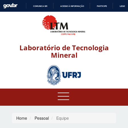
COMUNICA BR
ACESSO À INFORMAÇÃO
PARTICIPE
LEGISL
IR
PARA
O
CONTEÚDO
Laboratório de Tecnologia
Mineral
Home
Pessoal
Equipe