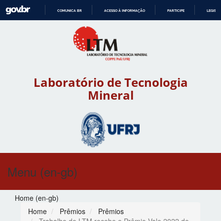
COMUNICA BR
ACESSO À INFORMAÇÃO
PARTICIPE
LEGISL
IR
PARA
O
CONTEÚDO
Laboratório de Tecnologia
Mineral
Menu (en-gb)
Home (en-gb)
Home
Prêmios
Prêmios