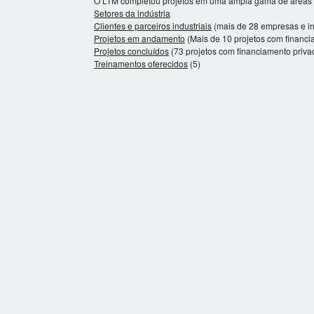
O LTM completou projetos em uma ampla gama de áreas do
Setores da indústria
Clientes e parceiros industriais
(mais de 28 empresas e ins
Projetos em andamento
(Mais de 10 projetos com financ
Projetos concluídos
(73 projetos com financiamento priva
Treinamentos oferecidos
(5)