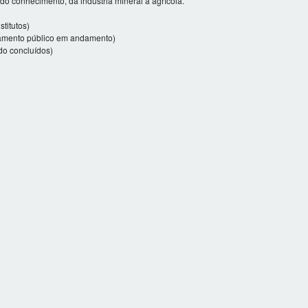
 conhecimento, da indústria mineral à agrícola.
titutos)
iamento público em andamento)
do concluídos)