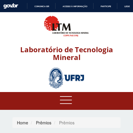
COMUNICA BR
ACESSO À INFORMAÇÃO
PARTICIPE
LEGISL
IR
PARA
O
CONTEÚDO
Laboratório de Tecnologia
Mineral
Home
Prêmios
Prêmios