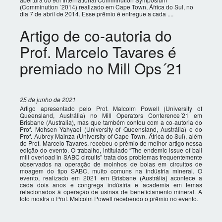
(Comminution ´2014) realizado em Cape Town, África do Sul, no
dia 7 de abril de 2014. Esse prêmio é entregue a cada ....
Artigo de co-autoria do
Prof. Marcelo Tavares é
premiado no Mill Ops´21
25 de junho de 2021
Artigo apresentado pelo Prof. Malcolm Powell (University of
Queensland, Austrália) no Mill Operators Conference´21 em
Brisbane (Australia), mas que também contou com a co-autoria do
Prof. Mohsen Yahyaei (University of Queensland, Austrália) e do
Prof. Aubrey Mainza (University of Cape Town, África do Sul), além
do Prof. Marcelo Tavares, recebeu o prêmio de melhor artigo nessa
edição do evento. O trabalho, intitulado “The endemic issue of ball
mill overload in SABC circuits” trata dos problemas frequentemente
observados na operação de moinhos de bolas em circuitos de
moagem do tipo SABC, muito comuns na indústria mineral. O
evento, realizado em 2021 em Brisbane (Austrália) acontece a
cada dois anos e congrega indústria e academia em temas
relacionados à operação de usinas de beneficiamento mineral. A
foto mostra o Prof. Malcolm Powell recebendo o prêmio no evento.