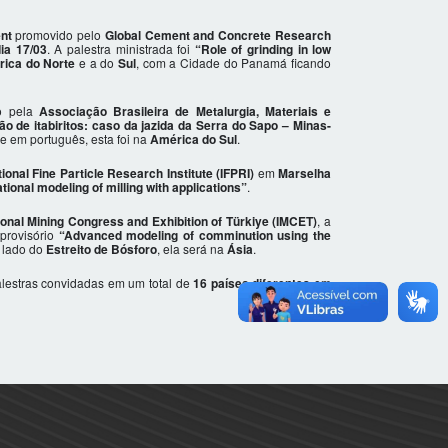
nt
promovido pelo
Global Cement and Concrete Research
dia 17/03
. A palestra ministrada foi
“Role of grinding in low
ica do Norte
e a do
Sul
, com a Cidade do Panamá ficando
o pela
Associação Brasileira de Metalurgia, Materiais e
ão de itabiritos: caso da jazida da Serra do Sapo – Minas-
l e em português, esta foi na
América do Sul
.
ional Fine Particle Research Institute (IFPRI)
em
Marselha
onal modeling of milling with applications”
.
ional Mining Congress and Exhibition of Türkiye (IMCET)
, a
 provisório
“Advanced modeling of comminution using the
o lado do
Estreito de Bósforo
, ela será na
Ásia
.
alestras convidadas em um total de
16 países diferentes
em