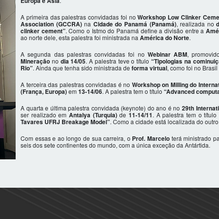
Europa e Ásia
.
A primeira das palestras convidadas foi no
Workshop Low Clinker Ceme
Association (GCCRA)
na
Cidade do Panamá (Panamá)
, realizada no
clinker cement”
. Como o Istmo do Panamá define a divisão entre a
Amér
ao norte dele, esta palestra foi ministrada na
América do Norte
.
A segunda das palestras convidadas foi no
Webinar ABM
, promovid
Mineração
no
dia 14/05
. A palestra teve o título
“Tipologias na cominuiç
Rio”
. Ainda que tenha sido ministrada de
forma virtual
, como foi no Brasi
A terceira das palestras convidadas é no
Workshop on Milling do Internat
(França, Europa)
em
13-14/06
. A palestra tem o título
“Advanced computati
A quarta e última palestra convidada (keynote) do ano é no
29th Internat
ser realizado em
Antalya (Turquia)
de
11-14/11
. A palestra tem o título
Tavares UFRJ Breakage Model”
. Como a cidade está localizada do outr
Com essas e ao longo de sua carreira, o
Prof. Marcelo
terá ministrado p
seis dos sete continentes do mundo, com a única exceção da Antártida.