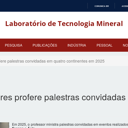
COMUNICA BR
ACESS
IR
PARA
Laboratório de Tecnologia Mineral
O
CONTEÚDO
PESQUISA
PUBLICAÇÕES
INDÚSTRIA
PESSOAL
NO
fere palestras convidadas em quatro continentes em 2025
res profere palestras convidadas
Em 2025, o professor ministra palestras convidadas em eventos realizado