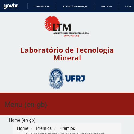
COMUNICA BR
ACESSO À INFORMAÇÃO
PARTICIPE
LEGISL
IR
PARA
O
CONTEÚDO
Laboratório de Tecnologia
Mineral
Menu (en-gb)
Home (en-gb)
Home
Prêmios
Prêmios