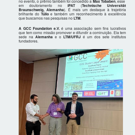
no evento, o prêmio também foi concedido a
Max Tobaben
, esse
em doutoramento no
iPAT
(
Technische Universität
Braunschweig, Alemanha
). É mais um destaque à trajetória
brilhante do
Túlio
e também um reconhecimento à excelência
que buscamos nas pesquisas no
LTM
.
A GCC Foundation e.V.
é uma associação sem fins lucrativos
que tem como missão promover e difundir a cominuição. Ela tem
sede na
Alemanha
e o
LTM/UFRJ
é um dos sete institutos
fundadores.