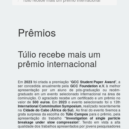
Túlio recebe mais um prêmio internacional
Prêmios
Túlio recebe mais um
prêmio internacional
Em
2023
foi criada a premiação “
GCC Student Paper Award
”, a
ser concedida anualmente pela
GCC Foundation e.V.
à melhor
apresentação por um aluno de pós-graduação ou recém-
graduado em um evento selecionado internacional na área de
cominuição. O agraciado recebe um certificado e um prêmio no
valor de
500 euros
. Em
2023
o evento selecionado foi o 13th
International Comminution Symposium
, realizado recentemente
na
Cidade do Cabo
(
África do Sul
). Ao final do evento tivemos a
grata surpresa da escolha do
Túlio Campos
para o prêmio, pela
apresentação do trabalho
“Investigation of single particle
breakage under slow compression
”. Tendo em vista a alta
qualidade dos trabalhos apresentados por jovens pesquisadores