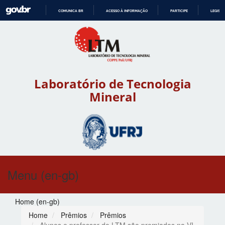
COMUNICA BR
ACESSO À INFORMAÇÃO
PARTICIPE
LEGISL
IR
PARA
O
CONTEÚDO
Laboratório de Tecnologia
Mineral
Menu (en-gb)
Home (en-gb)
Home
Prêmios
Prêmios