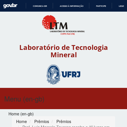
COMUNICA BR
ACESSO À INFORMAÇÃO
PARTICIPE
LEGISL
IR
PARA
O
CONTEÚDO
Laboratório de Tecnologia
Mineral
Menu (en-gb)
Home (en-gb)
Home
Prêmios
Prêmios