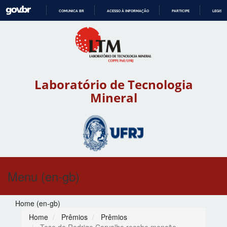
COMUNICA BR
ACESSO À INFORMAÇÃO
PARTICIPE
LEGISL
IR
PARA
O
CONTEÚDO
Laboratório de Tecnologia
Mineral
Menu (en-gb)
Home (en-gb)
Home
Prêmios
Prêmios