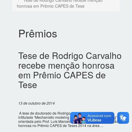
Tese de Rodrigo Carvalho recebe menção
honrosa em Prêmio CAPES de Tese
Prêmios
Tese de Rodrigo Carvalho
recebe menção honrosa
em Prêmio CAPES de
Tese
13 de outubro de 2014
A tese de doutorado de Rodrigo Magalhães de Carvalho,
intitulada “Mechanistic modelng of semi-autogenous grinding” e
orientada pelo Prof. Luís Marcelo M. Tavares, recebeu menção
honrosa no Prêmio CAPES de Teses 2014 na área ...