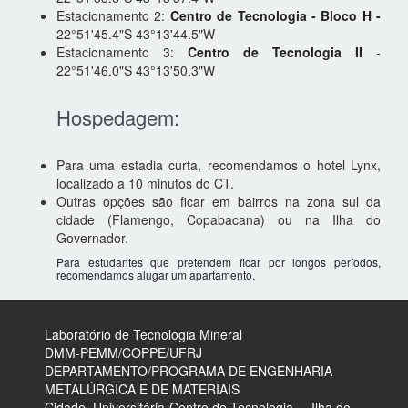
Estacionamento 2:
Centro de Tecnologia - Bloco H -
22°51'45.4"S 43°13'44.5"W
Estacionamento 3:
Centro de Tecnologia II
-
22°51'46.0"S 43°13'50.3"W
Hospedagem:
Para uma estadia curta, recomendamos o hotel Lynx,
localizado a 10 minutos do CT.
Outras opções são ficar em bairros na zona sul da
cidade (Flamengo, Copabacana) ou na Ilha do
Governador.
Para estudantes que pretendem ficar por longos períodos,
recomendamos alugar um apartamento.
Laboratório de Tecnologia Mineral
​DMM-PEMM/COPPE/UFRJ
DEPARTAMENTO/PROGRAMA DE ENGENHARIA
METALÚRGICA E DE MATERIAIS
Cidade. Universitária-Centro de Tecnologia – Ilha do