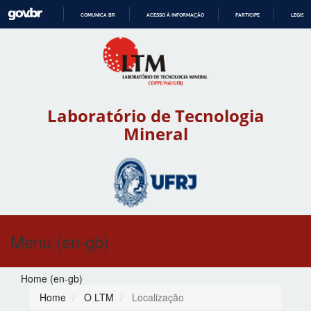
COMUNICA BR
ACESSO À INFORMAÇÃO
PARTICIPE
LEGISL
IR
PARA
O
CONTEÚDO
Laboratório de Tecnologia
Mineral
Menu (en-gb)
Home (en-gb)
Home
O LTM
Localização