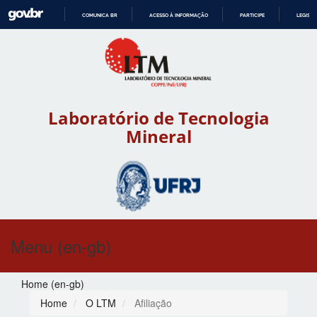
COMUNICA BR
ACESSO À INFORMAÇÃO
PARTICIPE
LEGISL
IR
PARA
O
CONTEÚDO
Laboratório de Tecnologia
Mineral
Menu (en-gb)
Home (en-gb)
Home
O LTM
Afiliação