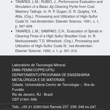
TAVARES, L.M.; RUBIO, J.. Performance Evaluation and
Simulation of a Batac Jig Cleaning Pyrite from Coal
Washery Tailings. In: R. P. Dugan; D. R. Quigley; Y.A.
Attia. (Org.). Processing and Utilization of High-Sulfur
Coals IV. 1ed.Amsterdan: Elsevier Science, 1991, v. 1,
p. 597-608.
TAVARES, L.M.; SAMPAIO, C.H.. Evaluation of Spirals in
Cleaning Fines of a High Sulfur Brazilian Coal. In: R.
Markuszewski; T.D. Wheelock. (Org.). Processing and
Utilization of High-Sulfur Coals III. 1ed.Amsterdan:
Elsevier Science, 1990, v. 1, p. 301-310.
Laboratório de Tecnologia Mineral
​DMM-PEMM/COPPE/UFRJ
DEPARTAMENTO/PROGRAMA DE ENGENHARIA
METALÚRGICA E DE MATERIAIS
Cidade. Universitária-Centro de Tecnologia – Ilha do
Fundão
Rio de Janeiro, RJ - Brazil
CEP 21941-598
Tels.: +55 21 22901544 Ramais 237, 238, 246 ou 247