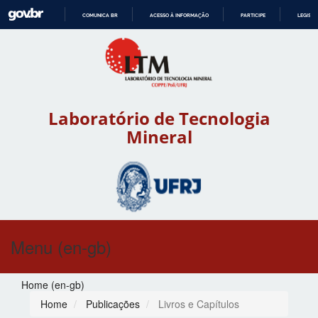
COMUNICA BR
ACESSO À INFORMAÇÃO
PARTICIPE
LEGISL
IR
PARA
O
CONTEÚDO
Laboratório de Tecnologia
Mineral
Menu (en-gb)
Home (en-gb)
Home
Publicações
Livros e Capítulos