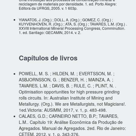
reciclagem de materiais por densidade. 1. ed. Porto Alegre:
Editora da UFRGS, 2005. v. 1 603p.
YIANATOS, J. (Org.) ; DOLL, A. (Org.) ; GOMEZ, C. (Org.) ;
KUYVENHOVEN, R. (Org.) ; ATA, S. (Org.) ; TAVARES, L.M. (Org.) .
XXVIII International Mineral Processing Congress, Comminution.
1. ed. Santiago: GECAMIN, 2014. v. 2.
Capítulos de livros
POWELL, M. S. ; HILDEN, M. ; EVERTSSON, M. ;
ASBJORNSSON, G. ; BENZER, H. ; MAINZA, A. ;
TAVARES, L.M. ; DAVIS, B. ; RULE, C. ; PLINT, N. .
Optimisation opportunities for high pressure grinding
rolls circuits. In: Australian Institute of Mining and
Metallurgy. (Org.). We are Metallurgists, not Magicians!.
1ed.Victoria: AUSIMM, 2017, v. 1, p. 483-498.
CALAES, G.D.; CARNEIRO NETTO, B.P.; TAVARES,
L.M.. Capítulo 19: Análise Econômica da Produção de
Agregados. Manual de Agregados. 2ed. Rio de Janeiro:
CETEM, 2012, v. 1, p. 343-376.