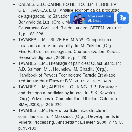
CALAES, G.D.; CARNEIRO NETTO, B.P.; FERREIRA,
G.E.; TAVARES, L.M.. Análise econômica da produção
de agregados. In: Salvador Luiz de Almeida e Adão
Benvindo da Luz. (Org.). Manual de Agregados para a
Construção Civil. 1ed. Rio de Janeiro: CETEM, 2010, v.
1, p. 188-228.
TAVARES, L.M. ; SILVEIRA, M.A.W.. Comparison of
measures of rock crushability. In: M. Yekeler. (Org.).
Fine Particle Technology and Characterization. Kerala:
Research Signpost, 2008, v., p. 1-20.
TAVARES, L.M.. Breakage of particles: Quasi-Static. In:
A.D. Salman; M.J. Hounslow; M. Ghadiri. (Org.).
Handbook of Powder Technology: Particle Breakage.
1ed.Amsterdan: Elsevier B.V., 2007, v. 12, p. 3-68.
TAVARES, L.M.; AUSTIN, L.G.; KING, R.P.. Breakage
and damage of particles by impact. In: S.K. Kawatra.
(Org.). Advances in Comminution. Littleton, Colorado:
SME, 2006, p. 205-220.
TAVARES, L.M.. Role of particle microstructure in
comminution. In: P. Massacci. (Org.). Developments in
Mineral Processing. Amsterdam: Elsevier, 2000, v. 13 C,
p. 99-106.