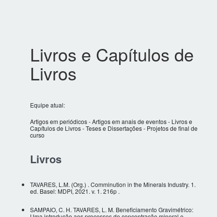
Livros e Capítulos de
Livros
Equipe atual:
Artigos em periódicos
-
Artigos em anais de eventos
-
Livros e
Capítulos de Livros
-
Teses e Dissertações
-
Projetos de final de
curso
Livros
TAVARES, L.M. (Org.) . Comminution in the Minerals Industry. 1.
ed. Basel: MDPI, 2021. v. 1. 216p .
SAMPAIO, C. H. TAVARES, L. M. Beneficiamento Gravimétrico:
Uma introdução aos processos de concentração mineral e