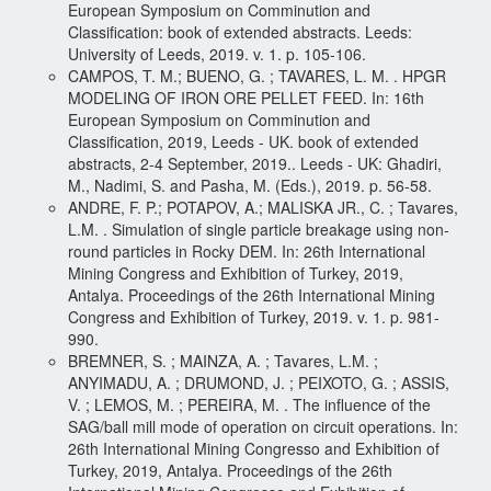
European Symposium on Comminution and
Classification: book of extended abstracts. Leeds:
University of Leeds, 2019. v. 1. p. 105-106.
CAMPOS, T. M.; BUENO, G. ; TAVARES, L. M. . HPGR
MODELING OF IRON ORE PELLET FEED. In: 16th
European Symposium on Comminution and
Classification, 2019, Leeds - UK. book of extended
abstracts, 2-4 September, 2019.. Leeds - UK: Ghadiri,
M., Nadimi, S. and Pasha, M. (Eds.), 2019. p. 56-58.
ANDRE, F. P.; POTAPOV, A.; MALISKA JR., C. ; Tavares,
L.M. . Simulation of single particle breakage using non-
round particles in Rocky DEM. In: 26th International
Mining Congress and Exhibition of Turkey, 2019,
Antalya. Proceedings of the 26th International Mining
Congress and Exhibition of Turkey, 2019. v. 1. p. 981-
990.
BREMNER, S. ; MAINZA, A. ; Tavares, L.M. ;
ANYIMADU, A. ; DRUMOND, J. ; PEIXOTO, G. ; ASSIS,
V. ; LEMOS, M. ; PEREIRA, M. . The influence of the
SAG/ball mill mode of operation on circuit operations. In:
26th International Mining Congresso and Exhibition of
Turkey, 2019, Antalya. Proceedings of the 26th