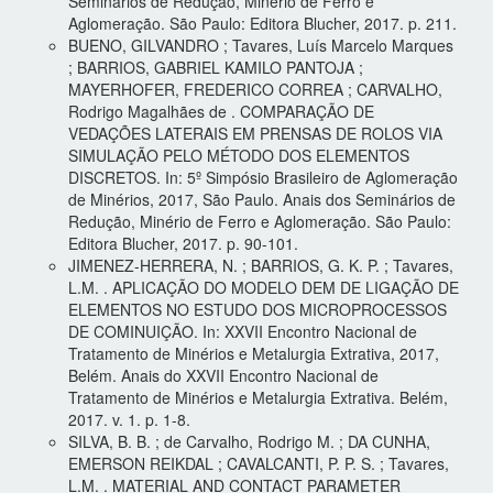
Seminários de Redução, Minério de Ferro e
Aglomeração. São Paulo: Editora Blucher, 2017. p. 211.
BUENO, GILVANDRO ; Tavares, Luís Marcelo Marques
; BARRIOS, GABRIEL KAMILO PANTOJA ;
MAYERHOFER, FREDERICO CORREA ; CARVALHO,
Rodrigo Magalhães de . COMPARAÇÃO DE
VEDAÇÕES LATERAIS EM PRENSAS DE ROLOS VIA
SIMULAÇÃO PELO MÉTODO DOS ELEMENTOS
DISCRETOS. In: 5º Simpósio Brasileiro de Aglomeração
de Minérios, 2017, São Paulo. Anais dos Seminários de
Redução, Minério de Ferro e Aglomeração. São Paulo:
Editora Blucher, 2017. p. 90-101.
JIMENEZ-HERRERA, N. ; BARRIOS, G. K. P. ; Tavares,
L.M. . APLICAÇÃO DO MODELO DEM DE LIGAÇÃO DE
ELEMENTOS NO ESTUDO DOS MICROPROCESSOS
DE COMINUIÇÃO. In: XXVII Encontro Nacional de
Tratamento de Minérios e Metalurgia Extrativa, 2017,
Belém. Anais do XXVII Encontro Nacional de
Tratamento de Minérios e Metalurgia Extrativa. Belém,
2017. v. 1. p. 1-8.
SILVA, B. B. ; de Carvalho, Rodrigo M. ; DA CUNHA,
EMERSON REIKDAL ; CAVALCANTI, P. P. S. ; Tavares,
L.M. . MATERIAL AND CONTACT PARAMETER