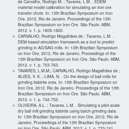
de Carvalho, Rodrigo M. ; Tavares, L.M. . EDEM
material model calibration for simulating an iron ore
transfer chute. In: 13th Brazilian Symposium on Iron
Ore, 2012, Rio de Janeiro. Proceedings of the 13th
Brazilian Symposium on Iron Ore. São Paulo: ABM,
2012. v. 1. p. 1809-1820.
CARVALHO, Rodrigo Magalhães de ; Tavares, L.M. .
DEM-based simulation framework as a tool to predict
grinding in AG/SAG mills. In: 13th Brazilian Symposium
on Iron Ore, 2012, Rio de Janeiro. Proceedings of the
13th Brazilian Symposium on Iron Ore. São Paulo: ABM,
2012. v. 1. p. 753-763.
TAVARES, L.M.M.; CARVALHO, Rodrigo Magalhães de ;
ALVES, V. K. ; LIMA, N. . On the design of ball mills for
grinding itabirite ores. In: 13th Brazilian Symposium on
Iron Ore, 2012, Rio de Janeiro. Proceedings of the 13th
Brazilian Symposium on Iron Ore. São Paulo: ABM,
2012. v. 1. p. 742-752.
OLIVEIRA, A.L. ; Tavares, L.M. . Simulating a pilot-scale
dry ball mill grinding itabirite using batch grinding data.
In: 13th Brazilian Symposium on Iron Ore, 2012, Rio de
Janeiro. Proceedings of the 13th Brazilian Symposium
on Iron Ore. São Paulo: ABM, 2012. v. 1. p. 733-741.