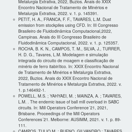
Metalurgia Extrativa, 2022, Buzios. Anais do XXIX
Encontro Nacional de Tratamento de Minérios e
Metalurgia Extrativa, 2022. v. 1. p. 145391.
PETIT, H. A., FRANCA, F. F., TAVARES, L.M. Dust
emission from stockpiles using CFD. In: III Congresso
Brasileiro de Fluidodinâmica Computacional,2022,
Campinas. Anais do III Congresso Brasileiro de
Fluidodinâmica Computacional, 2022. v. 1. p. 125357.
ROCHA, B. K. N., CAMPOS, T. M., SILVA, J., TURRER,
H. D. G., Tavares, L.M. Modelagem e simulação
integrada do circuito de moagem e classificação de
minério de ferro itabirítico. In: XXIX Encontro Nacional
de Tratamento de Minérios e Metalurgia Extrativa,
2022, Buzios. Anais do XXIX Encontro Nacional de
Tratamento de Minérios e Metalurgia Extrativa, 2022. v.
1. p.146492-1.
POWELL, M.S. ; YAHYAEI, M. ; MAINZA, A. ; TAVARES,
L.M. . The endemic issue of ball mill overload in SABC
circuits. In: Mill Operators Conference´21, 2021,
Brisbane. Proceedings of the Mill Operators
Conferences´21. Melborne: AUSIMM, 2021. v. 1. p. 89-
111.
CAMPOS, TULIO M. ; BUENO, GILVANDRO ; TAVARES,