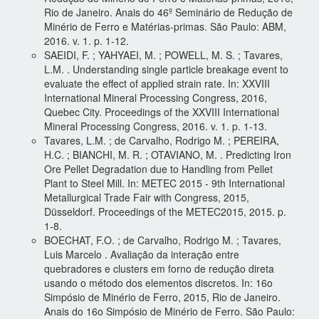
Rio de Janeiro. Anais do 46º Seminário de Redução de
Minério de Ferro e Matérias-primas. São Paulo: ABM,
2016. v. 1. p. 1-12.
SAEIDI, F. ; YAHYAEI, M. ; POWELL, M. S. ; Tavares,
L.M. . Understanding single particle breakage event to
evaluate the effect of applied strain rate. In: XXVIII
International Mineral Processing Congress, 2016,
Quebec City. Proceedings of the XXVIII International
Mineral Processing Congress, 2016. v. 1. p. 1-13.
Tavares, L.M. ; de Carvalho, Rodrigo M. ; PEREIRA,
H.C. ; BIANCHI, M. R. ; OTAVIANO, M. . Predicting Iron
Ore Pellet Degradation due to Handling from Pellet
Plant to Steel Mill. In: METEC 2015 - 9th International
Metallurgical Trade Fair with Congress, 2015,
Düsseldorf. Proceedings of the METEC2015, 2015. p.
1-8.
BOECHAT, F.O. ; de Carvalho, Rodrigo M. ; Tavares,
Luis Marcelo . Avaliação da interação entre
quebradores e clusters em forno de redução direta
usando o método dos elementos discretos. In: 16o
Simpósio de Minério de Ferro, 2015, Rio de Janeiro.
Anais do 16o Simpósio de Minério de Ferro. São Paulo: