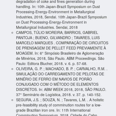
degradation of coke and fines generation during
handling. In: 10th Japan-Brazil Symposium on Dust
Processing-Energy-Environment in Metallurgical
Industries, 2018, Sendai. 10th Japan-Brazil Symposium
on Dust Processing-Energy-Environment in
Metallurgical Industries. Sendai, 2018
CAMPOS, TÚLIO MOREIRA; BARRIOS, GABRIEL
PANTOJA ; BUENO, GILVANDRO ; TAVARES, LUIS
MARCELO MARQUES . COMPARAÇÃO DE CIRCUITOS
DE PRENSAGEM DE PELLET FEED PREVIAMENTE À
MOAGEM. In: 6° Simpósio Brasileiro de Aglomeração
de Minérios, 2018, São Paulo. ABM Proceedings. São
Paulo: Editora Blucher, 2018. v. 6. p. 57-68.
OLIVEIRA, G. P. ; MACHADO, B. P. ; CARVALHO, R.M. .
SIMULAÇÃO DO CARREGAMENTO DE PELOTAS DE
MINÉRIO DE FERRO EM NAVIOS DE PORÃO
CONJUGADO COM O MÉTODO DE ELEMENTOS
DISCRETOS. In: ABM WEEK 2018, 2018, SÃO PAULO.
37° Seminário de Logística, 2018. v. 37. p. 140-152.
SEGURA, J.S. ; SOUZA, N. ; Tavares, L.M. . A holistic
pre-feasibility study of comminution routes for a low-
grade Brazilian iron ore. In: 11th International
Comminution Symposium, 2018, Cidade do Cabo.