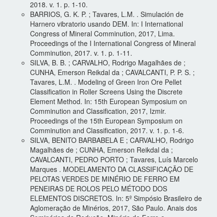
2018. v. 1. p. 1-10.
BARRIOS, G. K. P. ; Tavares, L.M. . Simulación de
Harnero vibratorio usando DEM. In: I International
Congress of Mineral Comminution, 2017, Lima.
Proceedings of the I International Congress of Mineral
Comminution, 2017. v. 1. p. 1-11.
SILVA, B. B. ; CARVALHO, Rodrigo Magalhães de ;
CUNHA, Emerson Reikdal da ; CAVALCANTI, P. P. S. ;
Tavares, L.M. . Modeling of Green Iron Ore Pellet
Classification in Roller Screens Using the Discrete
Element Method. In: 15th European Symposium on
Comminution and Classification, 2017, Izmir.
Proceedings of the 15th European Symposium on
Comminution and Classification, 2017. v. 1. p. 1-6.
SILVA, BENITO BARBABELA E ; CARVALHO, Rodrigo
Magalhães de ; CUNHA, Emerson Reikdal da ;
CAVALCANTI, PEDRO PORTO ; Tavares, Luís Marcelo
Marques . MODELAMENTO DA CLASSIFICAÇÃO DE
PELOTAS VERDES DE MINÉRIO DE FERRO EM
PENEIRAS DE ROLOS PELO MÉTODO DOS
ELEMENTOS DISCRETOS. In: 5º Simpósio Brasileiro de
Aglomeração de Minérios, 2017, São Paulo. Anais dos