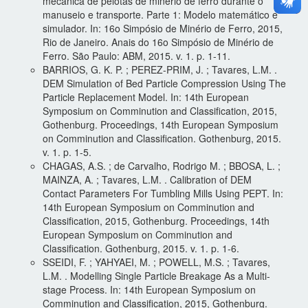
mecânica de pelotas de minério de ferro durante o
manuseio e transporte. Parte 1: Modelo matemático e
simulador. In: 16o Simpósio de Minério de Ferro, 2015,
Rio de Janeiro. Anais do 16o Simpósio de Minério de
Ferro. São Paulo: ABM, 2015. v. 1. p. 1-11.
BARRIOS, G. K. P. ; PEREZ-PRIM, J. ; Tavares, L.M. .
DEM Simulation of Bed Particle Compression Using The
Particle Replacement Model. In: 14th European
Symposium on Comminution and Classification, 2015,
Gothenburg. Proceedings, 14th European Symposium
on Comminution and Classification. Gothenburg, 2015.
v. 1. p. 1-5.
CHAGAS, A.S. ; de Carvalho, Rodrigo M. ; BBOSA, L. ;
MAINZA, A. ; Tavares, L.M. . Calibration of DEM
Contact Parameters For Tumbling Mills Using PEPT. In:
14th European Symposium on Comminution and
Classification, 2015, Gothenburg. Proceedings, 14th
European Symposium on Comminution and
Classification. Gothenburg, 2015. v. 1. p. 1-6.
SSEIDI, F. ; YAHYAEI, M. ; POWELL, M.S. ; Tavares,
L.M. . Modelling Single Particle Breakage As a Multi-
stage Process. In: 14th European Symposium on
Comminution and Classification, 2015, Gothenburg.