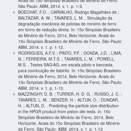
Anais do 15o Simpósio Brasileiro de Minério de Ferro.
São Paulo: ABM, 2014. v. 1. p. 1-9.
BOECHAT, F.O. ; CARVALHO, Rodrigo Magalhães de ;
BALTAZAR, A. W. ; TAVARES, L. M. . Simulação da
degradação mecânica de pelotas de minério de ferro
em forno de redução direta. In: 15o Simpósio Brasileiro
de Minério de Ferro, 2014, Belo Horizonte. Anais do
15o Simpósio Brasileiro de Minério de Ferro. São Paulo:
ABM, 2014. v. 1. p. 1-12.
RODRIGUES, A.F.V. ; PINTO, P.F. ; DONDA, J.D. ; LIMA,
N. ; FERREIRA, M.T.S. ; TAVARES, L. M. ; POWELL,
M.S. . Testes SAG/AG, em escala piloto e bancada,
para cominuição de itabirito. In: 15o Simpósio Brasileiro
de Minério de Ferro, 2014, Belo Horizonte. Anais do
15o Simpósio Brasileiro de Minério de Ferro. São Paulo:
ABM, 2014. v. 1. p. 1-13.
MAZZINGHY, D. B. ; TURRER, H. D. G. ; RUSSO, J. C. ;
TAVARES, L. M. ; BENZER, H. ; ALTUN, O. ; DUNDAR,
H. ; ALTUN, D. . Predicting the particle size distribution
in the HPGR product from piston-die tests. In: 15o
Simpósio Brasileiro de Minério de Ferro, 2014, Belo
Horizonte. Anais do 15o Simpósio Brasileiro de Minério
de Ferro. São Paulo: ABM, 2014. v. 1. p. 1-12.