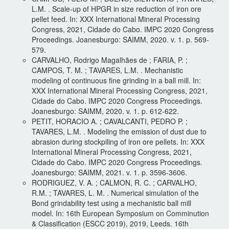
L.M. . Scale-up of HPGR in size reduction of iron ore
pellet feed. In: XXX International Mineral Processing
Congress, 2021, Cidade do Cabo. IMPC 2020 Congress
Proceedings. Joanesburgo: SAIMM, 2020. v. 1. p. 569-
579.
CARVALHO, Rodrigo Magalhães de ; FARIA, P. ;
CAMPOS, T. M. ; TAVARES, L.M. . Mechanistic
modeling of continuous fine grinding in a ball mill. In:
XXX International Mineral Processing Congress, 2021,
Cidade do Cabo. IMPC 2020 Congress Proceedings.
Joanesburgo: SAIMM, 2020. v. 1. p. 612-622.
PETIT, HORACIO A. ; CAVALCANTI, PEDRO P. ;
TAVARES, L.M. . Modeling the emission of dust due to
abrasion during stockpiling of iron ore pellets. In: XXX
International Mineral Processing Congress, 2021,
Cidade do Cabo. IMPC 2020 Congress Proceedings.
Joanesburgo: SAIMM, 2021. v. 1. p. 3596-3606.
RODRIGUEZ, V. A. ; CALMON, R. C. ; CARVALHO,
R.M. ; TAVARES, L. M. . Numerical simulation of the
Bond grindability test using a mechanistic ball mill
model. In: 16th European Symposium on Comminution
& Classification (ESCC 2019), 2019, Leeds. 16th