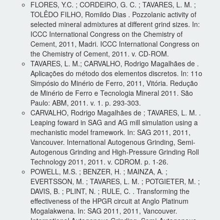
FLORES, Y.C. ; CORDEIRO, G. C. ; TAVARES, L. M. ;
TOLÊDO FILHO, Romildo Dias . Pozzolanic activity of
selected mineral admixtures at different grind sizes. In:
ICCC International Congress on the Chemistry of
Cement, 2011, Madri. ICCC International Congress on
the Chemistry of Cement, 2011. v. CD-ROM.
TAVARES, L. M.; CARVALHO, Rodrigo Magalhães de .
Aplicações do método dos elementos discretos. In: 11o
Simpósio do Minério de Ferro, 2011, Vitória. Redução
de Minério de Ferro e Tecnologia Mineral 2011. São
Paulo: ABM, 2011. v. 1. p. 293-303.
CARVALHO, Rodrigo Magalhães de ; TAVARES, L. M. .
Leaping foward in SAG and AG mill simulation using a
mechanistic model framework. In: SAG 2011, 2011,
Vancouver. International Autogenous Grinding, Semi-
Autogenous Grinding and High-Pressure Grinding Roll
Technology 2011, 2011. v. CDROM. p. 1-26.
POWELL, M.S. ; BENZER, H. ; MAINZA, A. ;
EVERTSSON, M. ; TAVARES, L. M. ; POTGIETER, M. ;
DAVIS, B. ; PLINT, N. ; RULE, C. . Transforming the
effectiveness of the HPGR circuit at Anglo Platinum
Mogalakwena. In: SAG 2011, 2011, Vancouver.