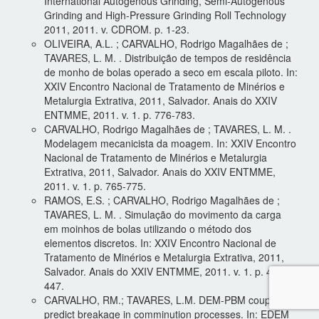
International Autogenous Grinding, Semi-Autogenous
Grinding and High-Pressure Grinding Roll Technology
2011, 2011. v. CDROM. p. 1-23.
OLIVEIRA, A.L. ; CARVALHO, Rodrigo Magalhães de ;
TAVARES, L. M. . Distribuição de tempos de residência
de monho de bolas operado a seco em escala piloto. In:
XXIV Encontro Nacional de Tratamento de Minérios e
Metalurgia Extrativa, 2011, Salvador. Anais do XXIV
ENTMME, 2011. v. 1. p. 776-783.
CARVALHO, Rodrigo Magalhães de ; TAVARES, L. M. .
Modelagem mecanicista da moagem. In: XXIV Encontro
Nacional de Tratamento de Minérios e Metalurgia
Extrativa, 2011, Salvador. Anais do XXIV ENTMME,
2011. v. 1. p. 765-775.
RAMOS, E.S. ; CARVALHO, Rodrigo Magalhães de ;
TAVARES, L. M. . Simulação do movimento da carga
em moinhos de bolas utilizando o método dos
elementos discretos. In: XXIV Encontro Nacional de
Tratamento de Minérios e Metalurgia Extrativa, 2011,
Salvador. Anais do XXIV ENTMME, 2011. v. 1. p. 440-
447.
CARVALHO, RM.; TAVARES, L.M. DEM-PBM coupling to
predict breakage in comminution processes. In: EDEM