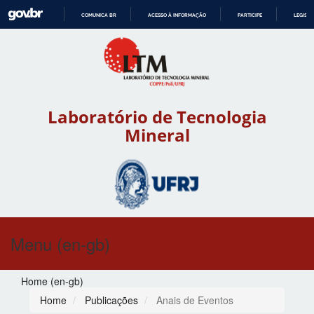
COMUNICA BR
ACESSO À INFORMAÇÃO
PARTICIPE
LEGISL
IR
PARA
O
CONTEÚDO
Laboratório de Tecnologia
Mineral
Menu (en-gb)
Home (en-gb)
Home
Publicações
Anais de Eventos