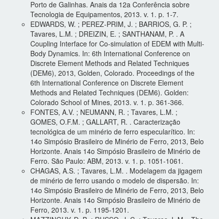
Porto de Galinhas. Anais da 12a Conferência sobre
Tecnologia de Equipamentos, 2013. v. 1. p. 1-7.
EDWARDS, W. ; PEREZ-PRIM, J. ; BARRIOS, G. P. ;
Tavares, L.M. ; DREIZIN, E. ; SANTHANAM, P. . A
Coupling Interface for Co-simulation of EDEM with Multi-
Body Dynamics. In: 6th International Conference on
Discrete Element Methods and Related Techniques
(DEM6), 2013, Golden, Colorado. Proceedings of the
6th International Conference on Discrete Element
Methods and Related Techniques (DEM6). Golden:
Colorado School of Mines, 2013. v. 1. p. 361-366.
FONTES, A.V. ; NEUMANN, R. ; Tavares, L.M. ;
GOMES, O.F.M. ; GALLART, R. . Caracterização
tecnológica de um minério de ferro especularítico. In:
14o Simpósio Brasileiro de Minério de Ferro, 2013, Belo
Horizonte. Anais 14o Simpósio Brasileiro de Minério de
Ferro. São Paulo: ABM, 2013. v. 1. p. 1051-1061.
CHAGAS, A.S. ; Tavares, L.M. . Modelagem da jigagem
de minério de ferro usando o modelo de dispersão. In:
14o Simpósio Brasileiro de Minério de Ferro, 2013, Belo
Horizonte. Anais 14o Simpósio Brasileiro de Minério de
Ferro, 2013. v. 1. p. 1195-1201.