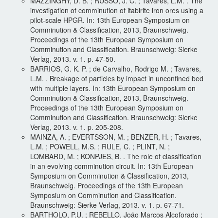
MAZZINGHY, D. B. ; RUSSO, J. C. ; Tavares, L.M. . The
investigation of comminution of itabirite iron ores using a
pilot-scale HPGR. In: 13th European Symposium on
Comminution & Classification, 2013, Braunschweig.
Proceedings of the 13th European Symposium on
Comminution and Classification. Braunschweig: Sierke
Verlag, 2013. v. 1. p. 47-50.
BARRIOS, G. K. P. ; de Carvalho, Rodrigo M. ; Tavares,
L.M. . Breakage of particles by impact in unconfined bed
with multiple layers. In: 13th European Symposium on
Comminution & Classification, 2013, Braunschweig.
Proceedings of the 13th European Symposium on
Comminution and Classification. Braunschweig: Sierke
Verlag, 2013. v. 1. p. 205-208.
MAINZA, A. ; EVERTSSON, M. ; BENZER, H. ; Tavares,
L.M. ; POWELL, M.S. ; RULE, C. ; PLINT, N. ;
LOMBARD, M. ; KONPJES, B. . The role of classification
in an evolving comminution circuit. In: 13th European
Symposium on Comminution & Classification, 2013,
Braunschweig. Proceedings of the 13th European
Symposium on Comminution and Classification.
Braunschweig: Sierke Verlag, 2013. v. 1. p. 67-71.
BARTHOLO, P.U. ; REBELLO, João Marcos Alcoforado ;