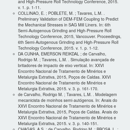
and High-Pressure Roll Technology Conference, 2015.
v. 1. p. 1-11.
COLLINAO, E. ; POBLETE, M. ; Tavares, L.M. .
Preliminary Validation of DEM-FEM Coupling to Predict
the Mechanical Stresses in SAG Mill Liners. In: 6th
Semi-Autogenous Grinding and High-Pressure Roll
Technology Conference, 2015, Vancouver. Proceedings,
6th Semi-Autogenous Grinding and High-Pressure Roll
Technology Conference, 2015. v. 1. p. 1-12.
DA CUNHA, EMERSON REIKDAL ; de Carvalho,
Rodrigo M. ; Tavares, L.M. . Simulação avançada de
britadores de impacto de eixo vertical. In: XXVI
Encontro Nacional de Tratamento de Minérios e
Metalurgia Extrativa, 2015, Poços de Caldas. XXVI
Encontro Nacional de Tratamento de Minérios e
Metalurgia Extrativa, 2015. v. 3. p. 161-170.
de Carvalho, Rodrigo M. ; Tavares, L.M. . Modelagem
mecanicista de moinhos semi-autógenos. In: Anais do
XXVI Encontro Nacional de Tratamento de Minérios e
Metalurgia Extrativa, 2015, Poços de Caldas. Anais do
XXVI Encontro Nacional de Tratamento de Minérios e
Metalurgia Extrativa, 2015. v. 3. p. 140-151.
CHAGAS, A.S. ; de Carvalho, Rodrigo M. ; BBOSA, L. ;