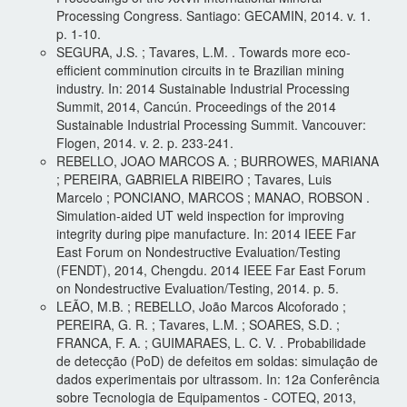
Processing Congress. Santiago: GECAMIN, 2014. v. 1.
p. 1-10.
SEGURA, J.S. ; Tavares, L.M. . Towards more eco-
efficient comminution circuits in te Brazilian mining
industry. In: 2014 Sustainable Industrial Processing
Summit, 2014, Cancún. Proceedings of the 2014
Sustainable Industrial Processing Summit. Vancouver:
Flogen, 2014. v. 2. p. 233-241.
REBELLO, JOAO MARCOS A. ; BURROWES, MARIANA
; PEREIRA, GABRIELA RIBEIRO ; Tavares, Luis
Marcelo ; PONCIANO, MARCOS ; MANAO, ROBSON .
Simulation-aided UT weld inspection for improving
integrity during pipe manufacture. In: 2014 IEEE Far
East Forum on Nondestructive Evaluation/Testing
(FENDT), 2014, Chengdu. 2014 IEEE Far East Forum
on Nondestructive Evaluation/Testing, 2014. p. 5.
LEÃO, M.B. ; REBELLO, João Marcos Alcoforado ;
PEREIRA, G. R. ; Tavares, L.M. ; SOARES, S.D. ;
FRANCA, F. A. ; GUIMARAES, L. C. V. . Probabilidade
de detecção (PoD) de defeitos em soldas: simulação de
dados experimentais por ultrassom. In: 12a Conferência
sobre Tecnologia de Equipamentos - COTEQ, 2013,