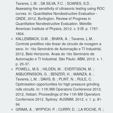
Tavares, L.M. ; DA SILVA, F.C. ; SOARES, S.D. .
Assessing the sensitivity of ultrasonic testing using ROC
curves. In: Quantitative Nondestructive Evaluation -
QNDE, 2012, Burlington. Review of Progress in
Quantitative Nondestructive Evaluation. Melville:
American Institute of Physics, 2012. v. 31B. p. 1797-
1804.
KALLEMBACK, G.M. ; BHAYA, A. ; Tavares, L.M. .
Controle preditivo não linear de circuito de moagem a
seco. In: 16o Seminário de Automação e TI Industrial,
2012, Belo Horizonte. Anais do 16o Seminário de
Automação e TI Industrial. São Paulo: ABM, 2012. v. 1.
p. 25-37.
POWELL, M.S. ; HILDEN, M. ; EVERTSSON, M. ;
ASBJORNSSON, G. ; BENZER, H. ; MAINZA, A. ;
Tavares, L.M. ; DAVIS, B. ; PLINT, N. ; RULE, C. .
Optimisation opportunities for high pressure grinding
rolls circuits. In: 11th Mill Operators Conference 2012,
2012, Hobart. Proceedings of the 11th Mill Operators
Confernece 2012. Sydney: AUSIMM, 2012. v. 1. p. 81-
94.
GRIMA, A. ; WYPYCH, P. ; CURRY, D. ; LA ROCHE, R. ;