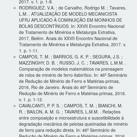
2017. v. 1. p. 1-8.
RODRIGUEZ, V.A. ; de Carvalho, Rodrigo M. ; Tavares,
L.M. . ATUALIZAÇÃO DE MODELO MECANICISTA
UFRJ APLICADO À COMINUIÇÃO EM MOINHOS DE
BOLAS DESCONTÍNUOS. In: XXVII Encontro Nacional
de Tratamento de Minérios e Metalurgia Extrativa,
2017, Belém. Anais do XXVII Encontro Nacional de
Tratamento de Minérios e Metalurgia Extrativa, 2017. v.
1. p. 1-11.
CAMPOS, T. M. ; BARRIOS, G. K. P. ; SEGURA, J.S. ;
MAZZINGHY, D. B. ; RUSSO, J. C. ; TAVARES, L.M.M. .
Comparação de modelos matemáticos na prensagem
de rolos de minério de ferro itabirítico. In: 46º Seminário
de Redução de Minério de Ferro e Matérias-primas,
2016, Rio de Janeiro. Anais do 46º Seminário de
Redução de Minério de Ferro e Matérias-primas, 2016.
v. 1. p. 1-12.
CAVALCANTI, P. P. S. ; CAMPOS, T. M. ; BIANCHI, M.
R. ; BAILON, A. M. G. ; TAVARES, L.M.M. . Relações
entre compoaição e microestrutura e suscetibilidade à
degradação mecânica de pelotas queimadas de minério
de ferro para redução direta. In: 46º Seminário de
Redução de Minério de Ferro e Matérias-primas, 2016,