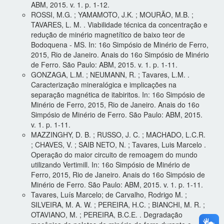
ABM, 2015. v. 1. p. 1-12.
ROSSI, M.G. ; YAMAMOTO, J.K. ; MOURÃO, M.B. ;
TAVARES, L. M. . Viabilidade técnica da concentração e
redução de minério magnetítico de baixo teor de
Bodoquena - MS. In: 16o Simpósio de Minério de Ferro,
2015, Rio de Janeiro. Anais do 16o Simpósio de Minério
de Ferro. São Paulo: ABM, 2015. v. 1. p. 1-11.
GONZAGA, L.M. ; NEUMANN, R. ; Tavares, L.M. .
Caracterização mineralógica e implicações na
separação magnética de itabiritos. In: 16o Simpósio de
Minério de Ferro, 2015, Rio de Janeiro. Anais do 16o
Simpósio de Minério de Ferro. São Paulo: ABM, 2015.
v. 1. p. 1-11.
MAZZINGHY, D. B. ; RUSSO, J. C. ; MACHADO, L.C.R.
; CHAVES, V. ; SAIB NETO, N. ; Tavares, Luis Marcelo .
Operação do maior circuito de remoagem do mundo
utilizando Vertimill. In: 16o Simpósio de Minério de
Ferro, 2015, Rio de Janeiro. Anais do 16o Simpósio de
Minério de Ferro. São Paulo: ABM, 2015. v. 1. p. 1-11.
Tavares, Luís Marcelo; de Carvalho, Rodrigo M. ;
SILVEIRA, M. A. W. ; PEREIRA, H.C. ; BIANCHI, M. R. ;
OTAVIANO, M. ; PEREIRA, B.C.E. . Degradação