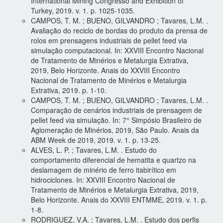
International Mining Congresso and Exhibition of
Turkey, 2019. v. 1. p. 1025-1035.
CAMPOS, T. M. ; BUENO, GILVANDRO ; Tavares, L.M. .
Avaliação do reciclo de bordas do produto da prensa de
rolos em prensagens industriais de pellet feed via
simulação computacional. In: XXVIII Encontro Nacional
de Tratamento de Minérios e Metalurgia Extrativa,
2019, Belo Horizonte. Anais do XXVIII Encontro
Nacional de Tratamento de Minérios e Metalurgia
Extrativa, 2019. p. 1-10.
CAMPOS, T. M. ; BUENO, GILVANDRO ; Tavares, L.M. .
Comparação de cenários industriais de prensagem de
pellet feed via simulação. In: 7° Simpósio Brasileiro de
Aglomeração de Minérios, 2019, São Paulo. Anais da
ABM Week de 2019, 2019. v. 1. p. 13-25.
ALVES, L. P. ; Tavares, L.M. . Estudo do
comportamento diferencial de hematita e quartzo na
deslamagem de minério de ferro itabirítico em
hidrociclones. In: XXVIII Encontro Nacional de
Tratamento de Minérios e Metalurgia Extrativa, 2019,
Belo Horizonte. Anais do XXVIII ENTMME, 2019. v. 1. p.
1-8.
RODRIGUEZ, V.A. ; Tavares, L.M. . Estudo dos perfis